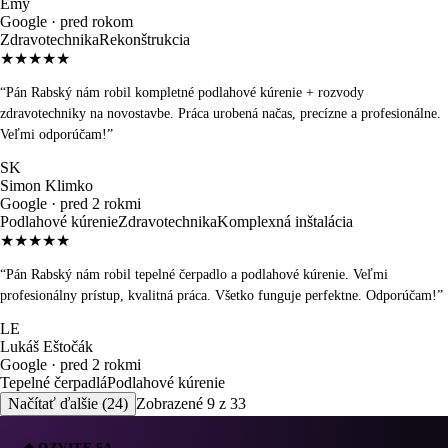
Emy
Google ·
pred rokom
Zdravotechnika
Rekonštrukcia
★★★★★
“
Pán Rabský nám robil kompletné podlahové kúrenie + rozvody
zdravotechniky na novostavbe. Práca urobená načas, precízne a profesionálne.
Veľmi odporúčam!
”
SK
Simon Klimko
Google ·
pred 2 rokmi
Podlahové kúrenie
Zdravotechnika
Komplexná inštalácia
★★★★★
“
Pán Rabský nám robil tepelné čerpadlo a podlahové kúrenie. Veľmi
profesionálny prístup, kvalitná práca. Všetko funguje perfektne. Odporúčam!
”
LE
Lukáš Eštočák
Google ·
pred 2 rokmi
Tepelné čerpadlá
Podlahové kúrenie
Načítať ďalšie (
24
)
Zobrazené
9
z
33
◆ OZVITE SA