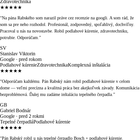
Zdravotechnika
★★★★★
“
Na pána Rabského som narazil práve cez recenzie na googli. A som rád, že
som sa pre neho rozhodol. Profesionál, zodpovedný, spoľahlivý, dochvíľny.
Pracoval u nás na novostavbe. Robil podlahové kúrenie, zdravotechniku,
potrubie. Odporúčam.
”
SV
Stanislav Viktorin
Google ·
pred rokom
Podlahové kúrenie
Zdravotechnika
Komplexná inštalácia
★★★★★
“
Odporúčam každému. Pán Rabský nám robil podlahové kúrenie v celom
dome — veľmi precízna a kvalitná práca bez akejkoľvek závady. Komunikácia
bezproblémová. Ďalej mu zadáme inštaláciu tepelného čerpadla.
”
GB
Gabriel Bodnár
Google ·
pred 2 rokmi
Tepelné čerpadlá
Podlahové kúrenie
★★★★★
“
Pán Rabský robil u nás tepelné čerpadlo Bosch + podlahové kúrenie.