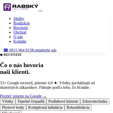
Služby
Realizácie
Recenzie
Obchod
O nás
Kontakt
☎
0915 964 915
Kontaktujte nás
◆ RECENZIE
Čo o nás hovoria
naši klienti
.
33
+ Google recenzií, priemer
4,9
★. Všetky pochádzajú od
skutočných zákazníkov. Filtrujte podľa toho, čo hľadáte.
Pozrieť priamo na Google →
Všetky
Tepelné čerpadlá
Podlahové kúrenie
Zdravotechnika
Plynové kotly
Komplexná inštalácia
Rekonštrukcia