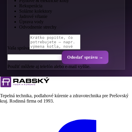
Plynové & elektrické kotly
Rekuperácia
Solárne kolektory
Jadrové vŕtanie
Úprava vody
Odvodnenie strechy
Vaša správa
Odoslať správu →
Použiť môžete aj telefón alebo e-mail vyššie.
Tepelná technika, podlahové kúrenie a zdravotechnika pre Prešovský
kraj. Rodinná firma od
1993
.