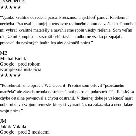
Všeobecné
★★★★★
“
Vysoko kvalitne odvedená práca. Precíznosť a rýchlosť pánovi Rabskému
nechýba. Pracoval na mojej novostavbe rodinného domu od začiatku. Pomohol
mi vybrať kvalitné materiály a navrhli sme spolu všetky riešenia. Som veľmi
rád, že mi komplexne zastrešil celú stavbu a odborne všetko pozapájal a
pracoval do neskorých hodín len aby dokončil prácu.
”
MB
Michal Bielik
Google ·
pred rokom
Komplexná inštalácia
★★★★★
“
Potrebovali sme opraviť WC Geberit. Prvotne som oslovil "požičaného
manžela" ale závada nebola odstránená, ani po troch pokusoch. Pán Rabský sa
chybe detailne povenoval a chybu odstránil. V dnešnej dobe je vzácnosť nájsť
odborníka vo svojom remesle, ktorý si vyhradí čas na zákazníka a neodflákne
svoju prácu.
”
JM
Jakub Mikula
Google ·
pred 2 mesiacmi