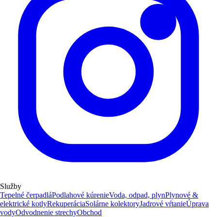
Služby
Tepelné čerpadlá
Podlahové kúrenie
Voda, odpad, plyn
Plynové &
elektrické kotly
Rekuperácia
Solárne kolektory
Jadrové vŕtanie
Úprava
vody
Odvodnenie strechy
Obchod