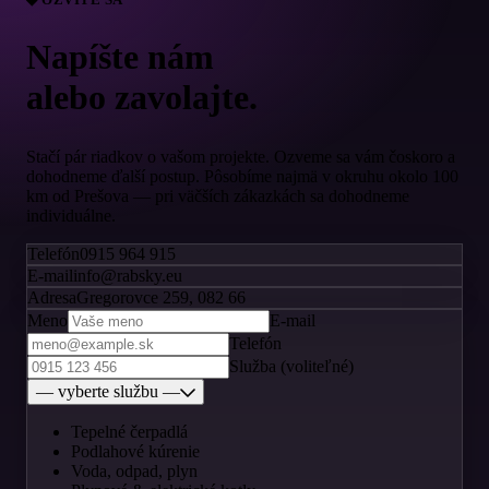
Napíšte nám
alebo zavolajte.
Stačí pár riadkov o vašom projekte. Ozveme sa vám čoskoro a
dohodneme ďalší postup. Pôsobíme najmä v okruhu okolo 100
km od Prešova — pri väčších zákazkách sa dohodneme
individuálne.
Telefón
0915 964 915
E-mail
info@rabsky.eu
Adresa
Gregorovce 259, 082 66
Meno
E-mail
Telefón
Služba (voliteľné)
— vyberte službu —
Tepelné čerpadlá
Podlahové kúrenie
Voda, odpad, plyn