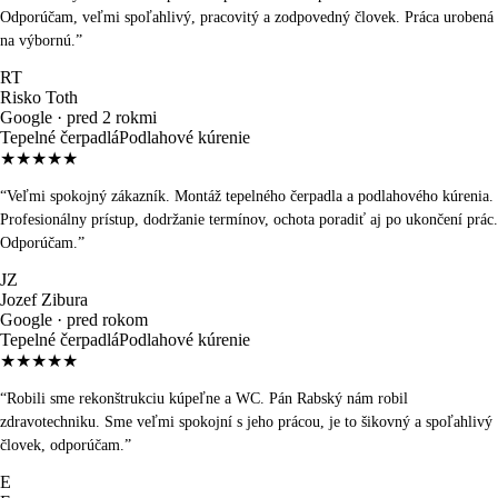
Odporúčam, veľmi spoľahlivý, pracovitý a zodpovedný človek. Práca urobená
na výbornú.
”
RT
Risko Toth
Google ·
pred 2 rokmi
Tepelné čerpadlá
Podlahové kúrenie
★★★★★
“
Veľmi spokojný zákazník. Montáž tepelného čerpadla a podlahového kúrenia.
Profesionálny prístup, dodržanie termínov, ochota poradiť aj po ukončení prác.
Odporúčam.
”
JZ
Jozef Zibura
Google ·
pred rokom
Tepelné čerpadlá
Podlahové kúrenie
★★★★★
“
Robili sme rekonštrukciu kúpeľne a WC. Pán Rabský nám robil
zdravotechniku. Sme veľmi spokojní s jeho prácou, je to šikovný a spoľahlivý
človek, odporúčam.
”
E