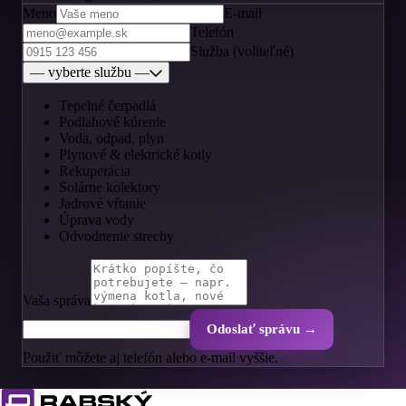
Meno
E-mail
Telefón
Služba (voliteľné)
— vyberte službu —
Tepelné čerpadlá
Podlahové kúrenie
Voda, odpad, plyn
Plynové & elektrické kotly
Rekuperácia
Solárne kolektory
Jadrové vŕtanie
Úprava vody
Odvodnenie strechy
Vaša správa
Odoslať správu →
Použiť môžete aj telefón alebo e-mail vyššie.