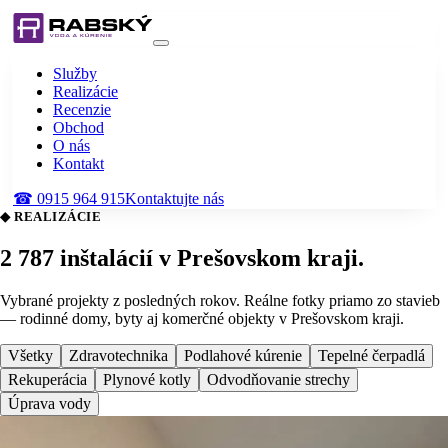
Služby
Realizácie
Recenzie
Obchod
O nás
Kontakt
☎
0915 964 915
Kontaktujte nás
◆ REALIZÁCIE
2 787
inštalácií
v Prešovskom kraji.
Vybrané projekty z posledných rokov. Reálne fotky priamo zo stavieb
— rodinné domy, byty aj komerčné objekty v Prešovskom kraji.
Všetky
Zdravotechnika
Podlahové kúrenie
Tepelné čerpadlá
Rekuperácia
Plynové kotly
Odvodňovanie strechy
Úprava vody