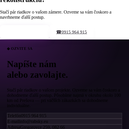
Stačí pár riadkov o vašom zámere. Ozveme sa vám čoskoro a
navrhneme ďalší postup.
0915 964 915
Kontaktujte nás →
☎
◆ OZVITE SA
Napíšte nám
alebo zavolajte.
Stačí pár riadkov o vašom projekte. Ozveme sa vám čoskoro a
dohodneme ďalší postup. Pôsobíme najmä v okruhu okolo 100
km od Prešova — pri väčších zákazkách sa dohodneme
individuálne.
Telefón
0915 964 915
E-mail
info@rabsky.eu
Adresa
Gregorovce 259, 082 66