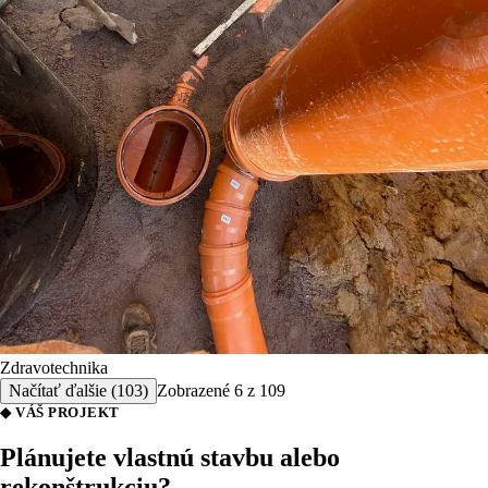
Zdravotechnika
Načítať ďalšie (
103
)
Zobrazené
6
z
109
◆ VÁŠ PROJEKT
Plánujete vlastnú stavbu alebo
rekonštrukciu?