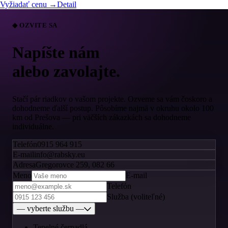
Vyžiadať cenu →
Detail
◆ OZVITE SA
Napíšte nám
alebo zavolajte.
Stačí pár riadkov o vašom projekte. Ozveme sa vám čoskoro a
dohodneme ďalší postup. Pôsobíme najmä v okruhu okolo 100
km od Prešova — pri väčších zákazkách sa dohodneme
individuálne.
Telefón
0915 964 915
E-mail
info@rabsky.eu
Adresa
Gregorovce 259, 082 66
Meno
E-mail
Telefón
Služba (voliteľné)
— vyberte službu —
Tepelné čerpadlá