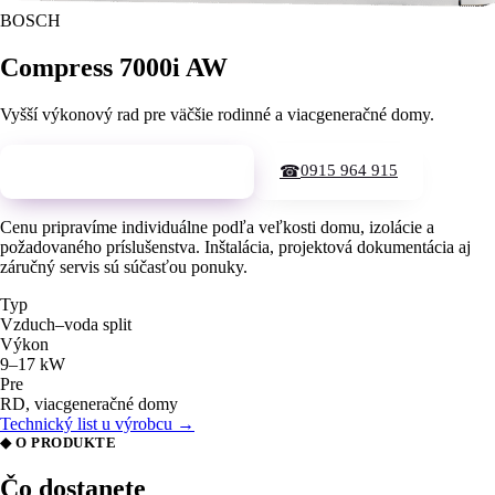
BOSCH
Compress 7000i AW
Vyšší výkonový rad pre väčšie rodinné a viacgeneračné domy.
0915 964 915
Vyžiadať cenovú ponuku →
☎
Cenu pripravíme individuálne podľa veľkosti domu, izolácie a
požadovaného príslušenstva. Inštalácia, projektová dokumentácia aj
záručný servis sú súčasťou ponuky.
Typ
Vzduch–voda split
Výkon
9–17 kW
Pre
RD, viacgeneračné domy
Technický list u výrobcu →
◆ O PRODUKTE
Čo dostanete