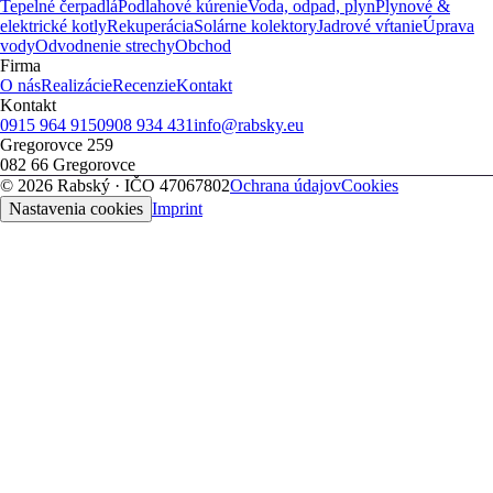
Tepelné čerpadlá
Podlahové kúrenie
Voda, odpad, plyn
Plynové &
elektrické kotly
Rekuperácia
Solárne kolektory
Jadrové vŕtanie
Úprava
vody
Odvodnenie strechy
Obchod
Firma
O nás
Realizácie
Recenzie
Kontakt
Kontakt
0915 964 915
0908 934 431
info@rabsky.eu
Gregorovce 259
082 66
Gregorovce
©
2026
Rabský
· IČO
47067802
Ochrana údajov
Cookies
Nastavenia cookies
Imprint