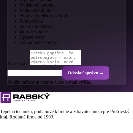
Podlahové kúrenie
Voda, odpad, plyn
Plynové & elektrické kotly
Rekuperácia
Solárne kolektory
Jadrové vŕtanie
Úprava vody
Odvodnenie strechy
Vaša správa
Odoslať správu →
Použiť môžete aj telefón alebo e-mail vyššie.
Tepelná technika, podlahové kúrenie a zdravotechnika pre Prešovský
kraj. Rodinná firma od
1993
.