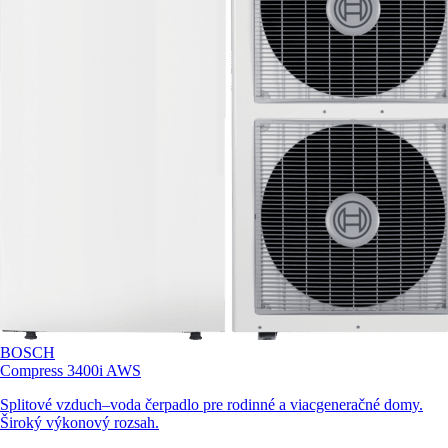
BOSCH
Compress 3400i AWS
Splitové vzduch–voda čerpadlo pre rodinné a viacgeneračné domy.
Široký výkonový rozsah.