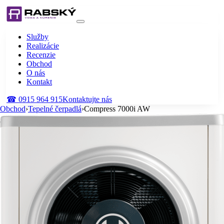
Služby
Realizácie
Recenzie
Obchod
O nás
Kontakt
☎
0915 964 915
Kontaktujte nás
Obchod
›
Tepelné čerpadlá
›
Compress 7000i AW